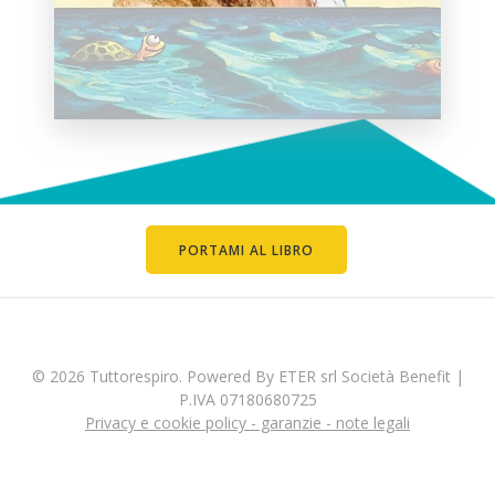
PORTAMI AL LIBRO
© 2026 Tuttorespiro. Powered By ETER srl Società Benefit |
P.IVA 07180680725
Privacy e cookie policy - garanzie - note legali