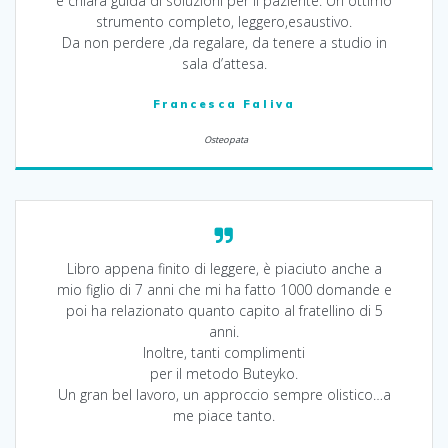
e chiara guida di soluzioni per il paziente. Un ottimo
strumento completo, leggero,esaustivo.
Da non perdere ,da regalare, da tenere a studio in
sala d’attesa.
Francesca Faliva
Osteopata
Libro appena finito di leggere, è piaciuto anche a
mio figlio di 7 anni che mi ha fatto 1000 domande e
poi ha relazionato quanto capito al fratellino di 5
anni.
Inoltre, tanti complimenti
per il metodo Buteyko.
Un gran bel lavoro, un approccio sempre olistico…a
me piace tanto.