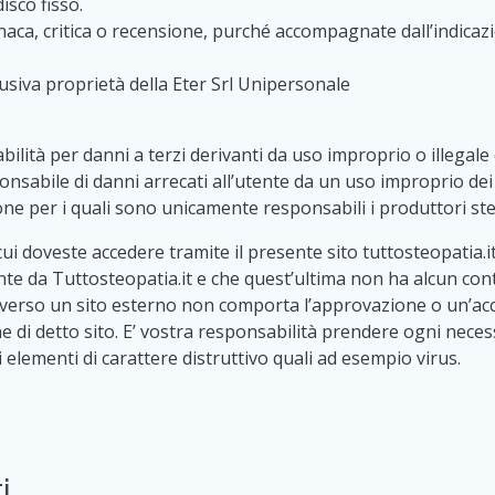
sco fisso.
ronaca, critica o recensione, purché accompagnate dall’indicaz
clusiva proprietà della Eter Srl Unipersonale
ità per danni a terzi derivanti da uso improprio o illegale de
nsabile di danni arrecati all’utente da un uso improprio dei
ione per i quali sono unicamente responsabili i produttori ste
ui doveste accedere tramite il presente sito tuttosteopatia.
nte da Tuttosteopatia.it e che quest’ultima non ha alcun contr
) verso un sito esterno non comporta l’approvazione o un’acc
one di detto sito. E’ vostra responsabilità prendere ogni nece
di elementi di carattere distruttivo quali ad esempio virus.
i