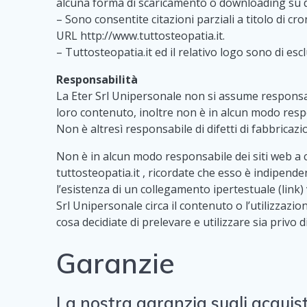
alcuna forma di scaricamento o downloading su di
– Sono consentite citazioni parziali a titolo di c
URL http://www.tuttosteopatia.it.
– Tuttosteopatia.it ed il relativo logo sono di es
Responsabilità
La Eter Srl Unipersonale non si assume responsabil
loro contenuto, inoltre non è in alcun modo respo
Non è altresì responsabile di difetti di fabbricaz
Non è in alcun modo responsabile dei siti web a c
tuttosteopatia.it , ricordate che esso è indipende
l’esistenza di un collegamento ipertestuale (link
Srl Unipersonale circa il contenuto o l’utilizzazi
cosa decidiate di prelevare e utilizzare sia privo 
Garanzie
La nostra garanzia sugli acquist