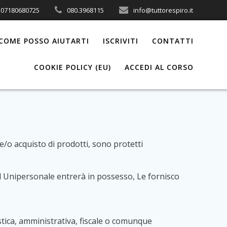
A 07180680725
080.3968115
info@tuttorespiro.it
COME POSSO AIUTARTI
ISCRIVITI
CONTATTI
COOKIE POLICY (EU)
ACCEDI AL CORSO
 e/o acquisto di prodotti, sono protetti
r Srl Unipersonale entrerà in possesso, Le fornisco
stica, amministrativa, fiscale o comunque