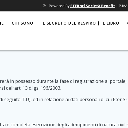
Powered By
ETER srl Società Benefit
| P.IV
ME
CHI SONO
IL SEGRETO DEL RESPIRO | IL LIBRO
trerà in possesso durante la fase di registrazione al portale,
si dell’art. 13 d.lgs. 196/2003.
3 (di seguito T.U), ed in relazione ai dati personali di cui Ete
etta e completa esecuzione degli adempimenti di natura civili