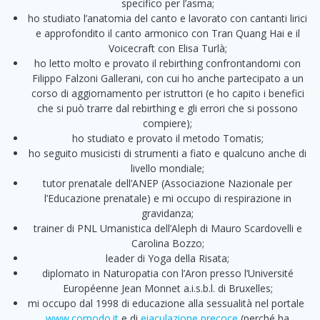
specifico per l’asma;
ho studiato l’anatomia del canto e lavorato con cantanti lirici
e approfondito il canto armonico con Tran Quang Hai e il
Voicecraft con Elisa Turlà;
ho letto molto e provato il rebirthing confrontandomi con
Filippo Falzoni Gallerani, con cui ho anche partecipato a un
corso di aggiornamento per istruttori (e ho capito i benefici
che si può trarre dal rebirthing e gli errori che si possono
compiere);
ho studiato e provato il metodo Tomatis;
ho seguito musicisti di strumenti a fiato e qualcuno anche di
livello mondiale;
tutor prenatale dell’ANEP (Associazione Nazionale per
l’Educazione prenatale) e mi occupo di respirazione in
gravidanza;
trainer di PNL Umanistica dell’Aleph di Mauro Scardovelli e
Carolina Bozzo;
leader di Yoga della Risata;
diplomato in Naturopatia con l’Aron presso l’Université
Européenne Jean Monnet a.i.s.b.l. di Bruxelles;
mi occupo dal 1998 di educazione alla sessualità nel portale
www.comodo.it
e di
eiaculazione precoce
(perché ha