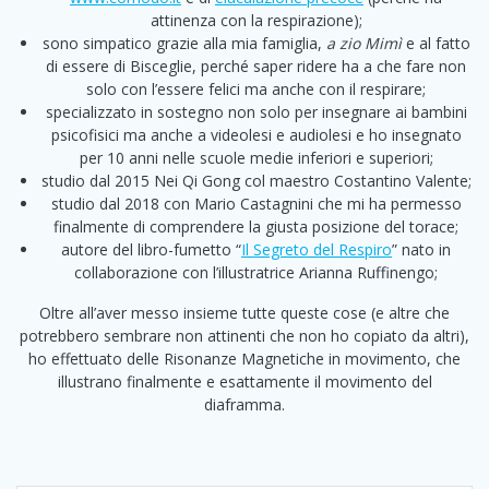
attinenza con la respirazione);
sono simpatico grazie alla mia famiglia,
a zio Mimì
e al fatto
di essere di Bisceglie, perché saper ridere ha a che fare non
solo con l’essere felici ma anche con il respirare;
specializzato in sostegno non solo per insegnare ai bambini
psicofisici ma anche a videolesi e audiolesi e ho insegnato
per 10 anni nelle scuole medie inferiori e superiori;
studio dal 2015 Nei Qi Gong col maestro Costantino Valente;
studio dal 2018 con Mario Castagnini che mi ha permesso
finalmente di comprendere la giusta posizione del torace;
autore del libro-fumetto “
Il Segreto del Respiro
” nato in
collaborazione con l’illustratrice Arianna Ruffinengo;
Oltre all’aver messo insieme tutte queste cose (e altre che
potrebbero sembrare non attinenti che non ho copiato da altri),
ho effettuato delle Risonanze Magnetiche in movimento, che
illustrano finalmente e esattamente il movimento del
diaframma.