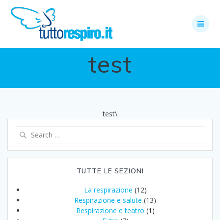
Skip
to
content
test
test\
Search
for:
TUTTE LE SEZIONI
La respirazione
(12)
Respirazione e salute
(13)
Respirazione e teatro
(1)